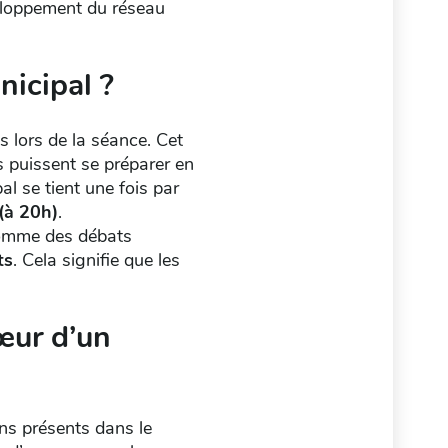
éveloppement du réseau
icipal ?
és lors de la séance. Cet
ls puissent se préparer en
al se tient une fois par
 (à 20h)
.
(comme des débats
ts
. Cela signifie que les
œur d’un
ens présents dans le