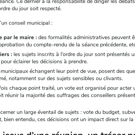
séance. Ce dernier a la responsabilité de diriger les déba
ordre du jour soit respecté.
’un conseil municipal :
 par le maire :
des formalités administratives peuvent ê
approbation du compte-rendu de la séance précédente, etc
ers :
les sujets inscrits à l’ordre du jour sont présentés
 pour éclairer les décisions à prendre.
s municipaux échangent leur point de vue, posent des qu
mé, notamment sur des sujets sensibles ou clivants.
fois chaque point traité, un vote est organisé pour acter 
t réunir la majorité des suffrages des conseillers présent
erner un large éventail de sujets : vote du budget, subv
t, bien entendu, ces décisions ont un impact direct sur la